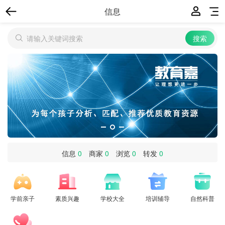
信息
信息
0
商家
0
浏览
0
转发
0
学前亲子
素质兴趣
学校大全
培训辅导
自然科普