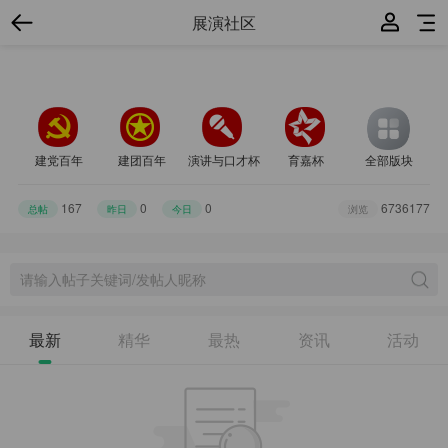
展演社区
建党百年
建团百年
演讲与口才杯
育嘉杯
全部版块
167
0
0
6736177
总帖
昨日
今日
浏览
最新
精华
最热
资讯
活动