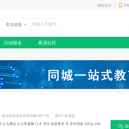
网站首页
手
生活信息
活动报名
展演社区
：哈尔滨市道外区宏伟路199-1号
8613 次浏览
 少儿搏击 少儿民族舞 口才 书法 创意美术 等 常年招收 3岁以上60
加