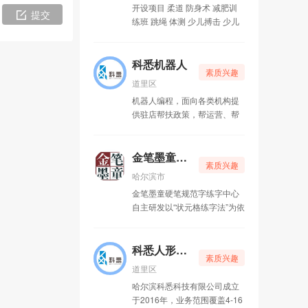
开设项目 柔道 防身术 减肥训
提交
玛酷机器人(南岗校区)
08-31
练班 跳绳 体测 少儿搏击 少儿
民族舞 口才 书法 创意美术 等
爵帅武术柔道俱乐部
04-08
常年招收 3岁以上60岁以下的
学员
科悉机器人
素质兴趣
科悉机器人
04-08
道里区
机器人编程，面向各类机构提
金笔墨童硬笔规范字教育中心
04-07
供驻店帮扶政策，帮运营、帮
招生、帮转型 覆盖4-16周岁的
科悉人形机器人
04-07
机器人编程课程体系，国内权
威赛事运营，机器人行业主流
金笔墨童硬笔规范字教育中心
素质兴趣
星天夏影视
04-07
器材代理，为各类机构提供驻
哈尔滨市
店帮扶政策。 帮招生：中长期
金笔墨童硬笔规范字练字中心
的驻店招生帮扶，解决机构课
国龙影视武打制作中心
03-30
自主研发以“状元格练字法”为依
程好、招生难的问题 帮运营：
据的科学练字品牌。独创国家
运营店长驻店支持，招生同时
哈尔滨鑫祺人工智能科创中心
03-30
专利【状元格练字法】，通过
进行团队管理，带出有质量的
对书写姿势、基本笔画、间架
科悉人形机器人
高效团队 帮转型：多样化的课
素质兴趣
Fitkids儿童运动中心
03-29
结构、章法应用等四个步骤的
程体系，帮助政策影响下的机
道里区
科学训练，帮助学生快速掌握
构实现彻底转型
哈尔滨科悉科技有限公司成立
阳光围棋俱乐部
书写技巧，提高书写能力，从
03-22
于2016年，业务范围覆盖4-16
而达到规范美观、快速书写的