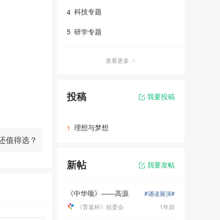
科技专题
4
果父母在孩子
；随着孩子长
研学专题
5
查看更多
投稿
我要投稿
理想与梦想
1
还值得选？
新帖
我要发帖
《中华颂》——高源
#诵读展演#
《育嘉杯》组委会
1年前