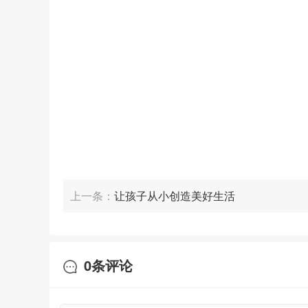
此外，孙云晓建议，孩子年龄越小，越需要父母更多的
青春期时天天守着，孩子可能会感到压抑，要多给孩子
大，进入青春期，这时理解、尊重和支持更为重要，陪
上一条：
让孩子从小创造美好生活
0
条评论