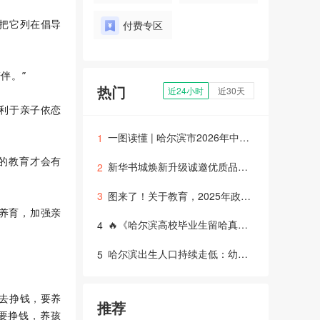
把它列在倡导
付费专区
伴。”
热门
近24小时
近30天
利于亲子依恋
一图读懂 | 哈尔滨市2026年中考体育改革
1
的教育才会有
新华书城焕新升级诚邀优质品牌入驻
2
图来了！关于教育，2025年政府工作报告这样说——
3
养育，加强亲
🔥《哈尔滨高校毕业生留哈真相：42%留下！招生、就业、培训全解读》
4
哈尔滨出生人口持续走低：幼儿园与教培行业面临结构性挑战
5
去挣钱，要养
推荐
要挣钱，养孩