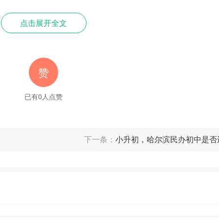
亲子陪伴，等到年龄逐渐增长，父母就需要和孩子保持一定的距离。如
点击展开全文
自由的空间。“对待幼小的孩子，喂养、陪伴、运动、游戏等非常重要
伴的方式需要随机应变。”
赞
已有
0
人点赞
下一条：
小升初，哈尔滨民办初中是否