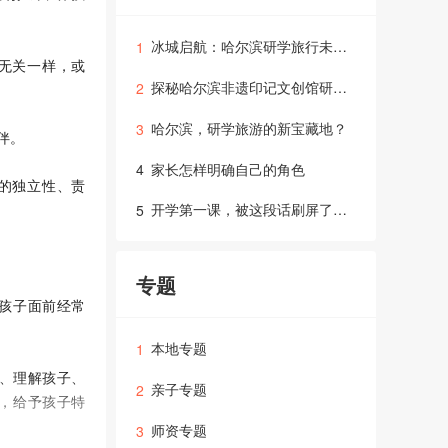
冰城启航：哈尔滨研学旅行未来五年发展前瞻
1
无关一样，或
探秘哈尔滨非遗印记文创馆研学之旅
2
哈尔滨，研学旅游的新宝藏地？
3
伴。
家长怎样明确自己的角色
4
的独立性、责
开学第一课，被这段话刷屏了！和家长、老师、学生共勉！
5
专题
孩子面前经常
本地专题
1
子、理解孩子、
亲子专题
2
，给予孩子特
师资专题
3