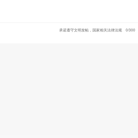
承诺遵守文明发帖，国家相关法律法规
0/300
，集东北抗联精神、雷锋精神、教育家精神和学校历史文化于一
化育人理念，是中小学生思政教育良好的延伸和补充。
年，设有以开展爱国主义教育、弘扬地域革命文化和龙江优秀精神
辉一生、传承雷锋精神为主题的雷锋纪念馆；以开展教育思想研
陶行知纪念馆；以展现学校发展历程、弘扬华德精神和进行校史
新发展的优秀范例。
特训基地