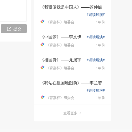
《我骄傲我是中国人》——苏仲旎
#诵读展演#
《育嘉杯》组委会
1年前
提交
《中国梦》——李文伊
#诵读展演#
《育嘉杯》组委会
1年前
体。
《祖国赞》——尤晟宇
#诵读展演#
《育嘉杯》组委会
1年前
文化为主
《我站在祖国地图前》——李兰若
究、弘扬
#诵读展演#
校情教育
《育嘉杯》组委会
1年前
查看更多