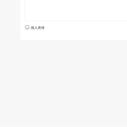
插入表情
基地类别:“热血丹心”实践教育类
基地特色:黑龙江省首批中小学生研学基地
实践价值:彰显“大思政”育人格局下的文
基地简介
哈尔滨华德学院校园文化馆始建于2004
要体现的东北烈士纪念馆分馆；以展现雷锋光
传统文化和教育家思想为主的黄炎培纪念馆、
的校史馆，是“大思政”育人格局下文化育人创
3、黑龙江狼牙企业管理咨询有限公司狼牙