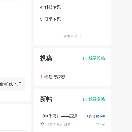
科技专题
4
研学专题
5
查看更多
投稿
我要投稿
理想与梦想
1
新宝藏地？
新帖
我要发帖
《中华颂》——高源
#诵读展演#
《育嘉杯》组委会
1年前