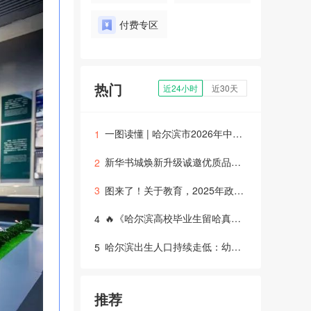
付费专区
热门
近24小时
近30天
一图读懂 | 哈尔滨市2026年中考体育改革
1
新华书城焕新升级诚邀优质品牌入驻
2
图来了！关于教育，2025年政府工作报告这样说——
3
🔥《哈尔滨高校毕业生留哈真相：42%留下！招生、就业、培训全解读》
4
哈尔滨出生人口持续走低：幼儿园与教培行业面临结构性挑战
5
推荐