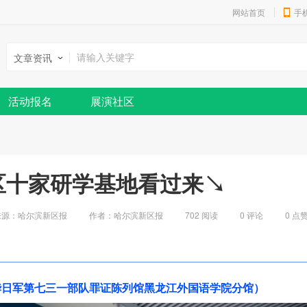
网站首页
手
文章资讯
活动报名
展演社区
区十家研学基地看过来↘
来源：哈尔滨新区报
作者：哈尔滨新区报
702 阅读
0
评论
0
点
华日军第七三一部队罪证陈列馆黑龙江外国语学院分馆）