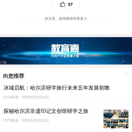
57
或许都能从他们这里得到答案
好文章，值得推荐给更多人
整个志愿填报期间
他们将为大家提供
最权威、最细致、最贴心
的
向您推荐
报考建议
冰城启航：哈尔滨研学旅行未来五年发展前瞻
1014阅读
2025年02月24日
昂扬向上的清华
探秘哈尔滨非遗印记文创馆研学之旅
等你来见证！
1375阅读
2025年02月23日