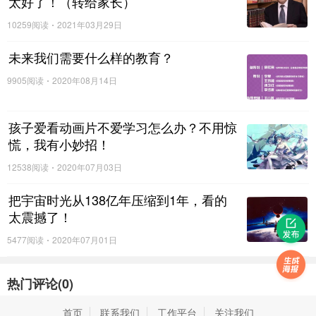
太好了！（转给家长）
10259阅读
2021年03月29日
未来我们需要什么样的教育？
9905阅读
2020年08月14日
孩子爱看动画片不爱学习怎么办？不用惊
慌，我有小妙招！
北京
12538阅读
2020年07月03日
把宇宙时光从138亿年压缩到1年，看的
太震撼了！
5477阅读
2020年07月01日
热门评论(
0
)
首页
联系我们
工作平台
关注我们